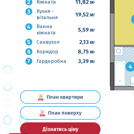
2
11,82 м
Кімната
2
3
Кухня -
19,52 м
2
вітальня
4
Ванна
5,59 м
2
кімната
5
2,13 м
Санвузол
2
6
8,75 м
Коридор
2
7
3,39 м
Гардеробна
2
4
План квартири
План поверху
Дізнатись ціну