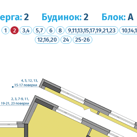
ерга:
2
Будинок:
2
Блок:
А
1
2
3,4
5,7
6
8
9,11,13,15,17,19,21,23
10,14,
12,16,20
24
25-26