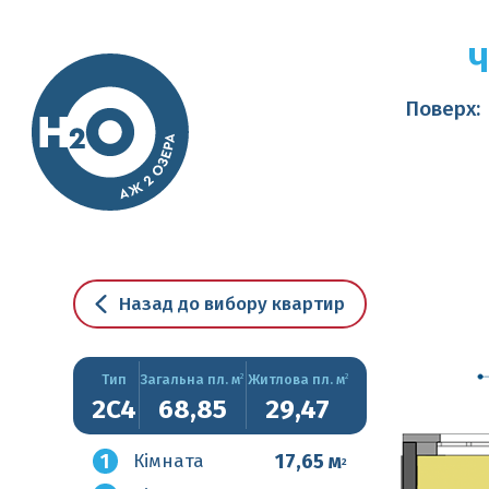
Ч
Поверх:
Назад до вибору квартир
Тип
2
2
Загальна пл. м
Житлова пл. м
2C4
68,85
29,47
1
17,65 м
Кімната
2