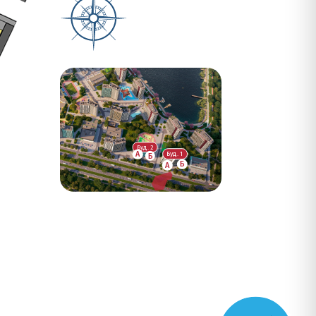
Буд. 2
А
Буд. 1
Б
Б
А
Телеграм-бот інвестора SG
Замовити дзвінок